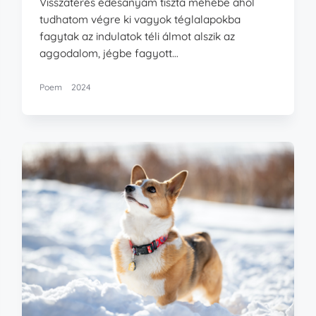
Visszatérés édesanyám tiszta méhébe ahol
tudhatom végre ki vagyok téglalapokba
fagytak az indulatok téli álmot alszik az
aggodalom, jégbe fagyott…
Poem
2024