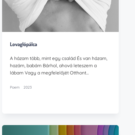
Lovaglópálca
A házam több, mint egy család És van házam,
hazám, babám Bárhol, ahová leteszem a
lábam Vagy a megfelelőjét Otthont…
Poem
2023