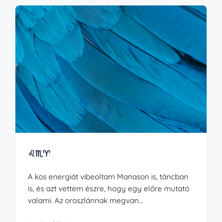
♌︎♏︎♈︎
A kos energiát vibeoltam Manason is, táncban
is, és azt vettem észre, hogy egy előre mutató
valami. Az oroszlánnak megvan…