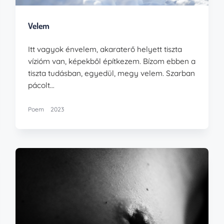
Velem
Itt vagyok énvelem, akaraterő helyett tiszta
vízióm van, képekből építkezem. Bízom ebben a
tiszta tudásban, egyedül, megy velem. Szarban
pácolt…
Poem
2023