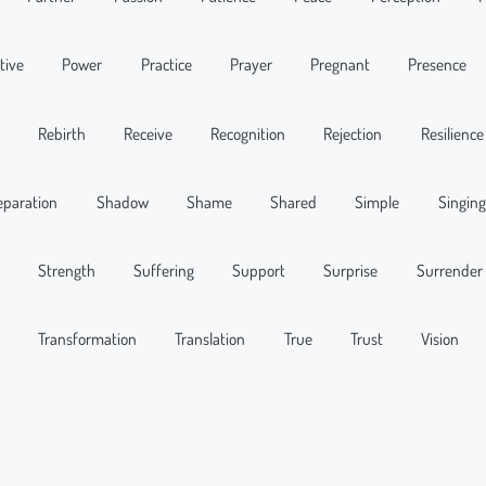
tive
Power
Practice
Prayer
Pregnant
Presence
Rebirth
Receive
Recognition
Rejection
Resilience
eparation
Shadow
Shame
Shared
Simple
Singing
Strength
Suffering
Support
Surprise
Surrender
r
Transformation
Translation
True
Trust
Vision