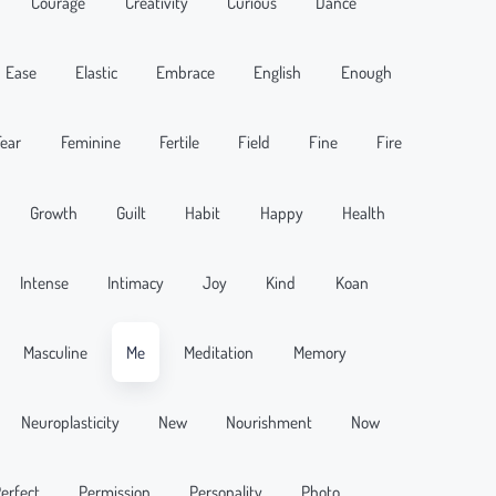
Courage
Creativity
Curious
Dance
Ease
Elastic
Embrace
English
Enough
Fear
Feminine
Fertile
Field
Fine
Fire
Growth
Guilt
Habit
Happy
Health
Intense
Intimacy
Joy
Kind
Koan
Masculine
Me
Meditation
Memory
Neuroplasticity
New
Nourishment
Now
erfect
Permission
Personality
Photo