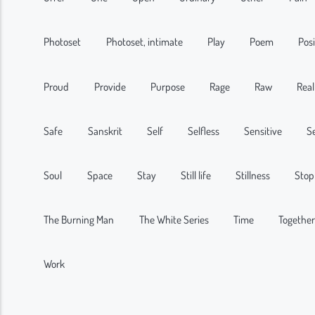
Photoset
Photoset, intimate
Play
Poem
Posi
Proud
Provide
Purpose
Rage
Raw
Real
Safe
Sanskrit
Self
Selfless
Sensitive
S
Soul
Space
Stay
Still life
Stillness
Stop
The Burning Man
The White Series
Time
Togethe
Work