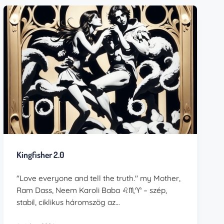
Kingfisher 2.0
"Love everyone and tell the truth." my Mother,
Ram Dass, Neem Karoli Baba ♌︎♏︎♈︎ – szép,
stabil, ciklikus háromszög az…