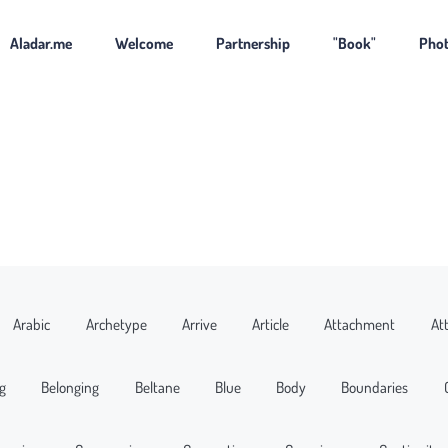
Aladar.me
Welcome
Partnership
"Book"
Pho
Arabic
Archetype
Arrive
Article
Attachment
At
g
Belonging
Beltane
Blue
Body
Boundaries