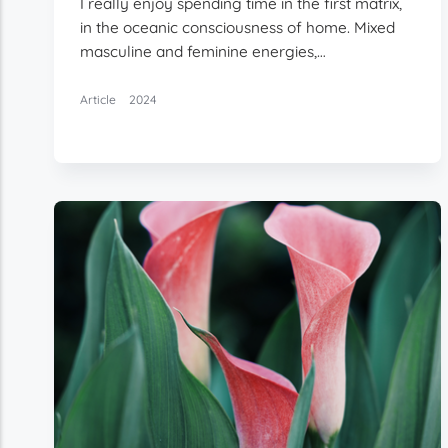
I really enjoy spending time in the first matrix,
in the oceanic consciousness of home. Mixed
masculine and feminine energies,…
Article
2024