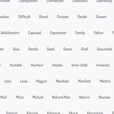
union
Compassion
Connection
Conscious
Continuity
votion
Difficult
Direct
Division
Doubt
Dream
Exhibitionism
Exposed
Expression
Family
Father
zen
Gaia
Gentle
Good
Grace
Grief
Grounded
e
Humble
Humour
Initiate
Inner child
Innocent
Loss
Love
Magyar
Mandala
Manifest
Mantra
Mud
Mute
Mutual
Natural Man
Nature
Nausea
Partner
Passion
Patience
Peace
Perception
P