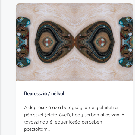
Depresszió / nélkül
A depresszió az a betegség, amely elhiteti a
pénisszel (életerővel), hogy sorban állás van. A
tavaszi nap-éj egyenlőség percében
posztoltam…