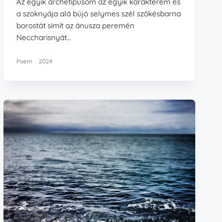
Az egyik archetípusom az egyik karakterem és
a szoknyája alá bújó selymes szél szőkésbarna
borostát simít az ánusza peremén
Neccharisnyát…
Poem
2024