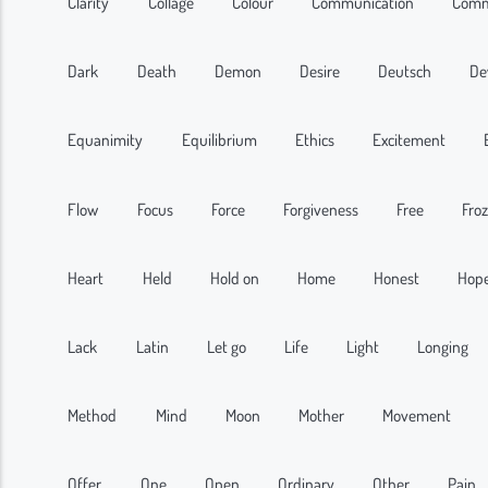
Clarity
Collage
Colour
Communication
Comm
Dark
Death
Demon
Desire
Deutsch
De
Equanimity
Equilibrium
Ethics
Excitement
Flow
Focus
Force
Forgiveness
Free
Fro
Heart
Held
Hold on
Home
Honest
Hop
Lack
Latin
Let go
Life
Light
Longing
Method
Mind
Moon
Mother
Movement
Offer
One
Open
Ordinary
Other
Pain