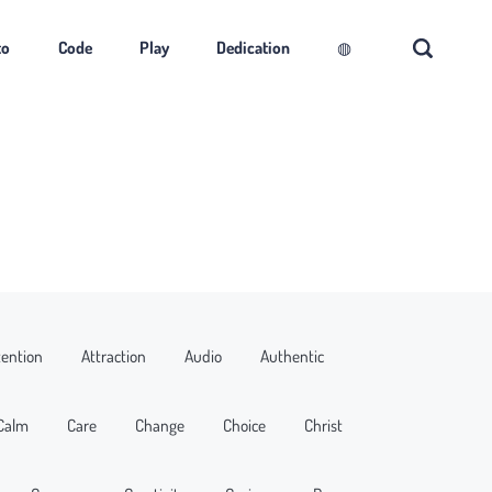
to
Code
Play
Dedication
◍
tention
Attraction
Audio
Authentic
Calm
Care
Change
Choice
Christ