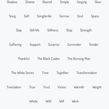
Shadow
Shame
Shared
Simple
Singing
Slow
Snug
Soft
Songbirdie
Sorrow
Soul
Space
Stay
Still life
Stillness
Stop
Strength
Suffering
Support
Surprise
Surrender
Tender
Thankful
The Black Codex
The Burning Man
The White Series
Time
Together
Transformation
Translation
True
Trust
Vision
Warmth
Weight
Whole
Wild
Will
Work