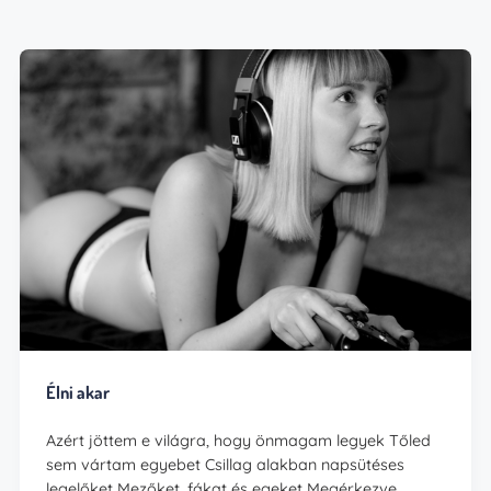
Élni akar
Azért jöttem e világra, hogy önmagam legyek Tőled
sem vártam egyebet Csillag alakban napsütéses
legelőket Mezőket, fákat és egeket Megérkezve…