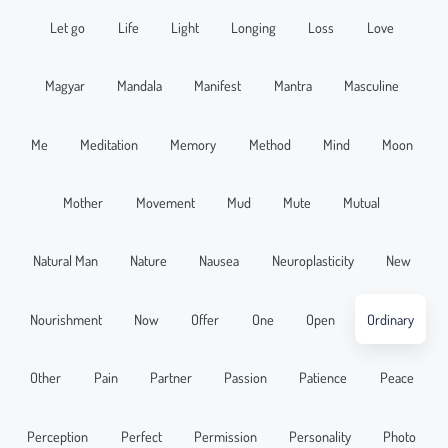
Let go
Life
Light
Longing
Loss
Love
Magyar
Mandala
Manifest
Mantra
Masculine
Me
Meditation
Memory
Method
Mind
Moon
Mother
Movement
Mud
Mute
Mutual
Natural Man
Nature
Nausea
Neuroplasticity
New
Nourishment
Now
Offer
One
Open
Ordinary
Other
Pain
Partner
Passion
Patience
Peace
Perception
Perfect
Permission
Personality
Photo