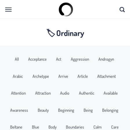
🏷 Ordinary
All
Acceptance
Act
Aggression
Androgyn
Arabic
Archetype
Arrive
Article
Attachment
Attention
Attraction
Audio
Authentic
Available
Awareness
Beauty
Beginning
Being
Belonging
Beltane
Blue
Body
Boundaries
Calm
Care