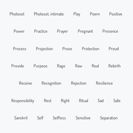
Photoset
Photoset, intimate
Play
Poem
Positive
Power
Practice
Prayer
Pregnant
Presence
Process
Projection
Prose
Protection
Proud
Provide
Purpose
Rage
Raw
Real
Rebirth
Receive
Recognition
Rejection
Resilience
Responsibility
Rest
Right
Ritual
Sad
Safe
Sanskrit
Self
Selfless
Sensitive
Separation