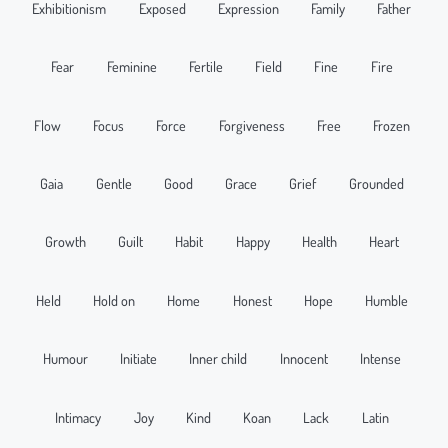
Exhibitionism
Exposed
Expression
Family
Father
Fear
Feminine
Fertile
Field
Fine
Fire
Flow
Focus
Force
Forgiveness
Free
Frozen
Gaia
Gentle
Good
Grace
Grief
Grounded
Growth
Guilt
Habit
Happy
Health
Heart
Held
Hold on
Home
Honest
Hope
Humble
Humour
Initiate
Inner child
Innocent
Intense
Intimacy
Joy
Kind
Koan
Lack
Latin