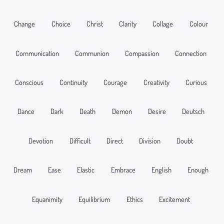
Change
Choice
Christ
Clarity
Collage
Colour
Communication
Communion
Compassion
Connection
Conscious
Continuity
Courage
Creativity
Curious
Dance
Dark
Death
Demon
Desire
Deutsch
Devotion
Difficult
Direct
Division
Doubt
Dream
Ease
Elastic
Embrace
English
Enough
Equanimity
Equilibrium
Ethics
Excitement