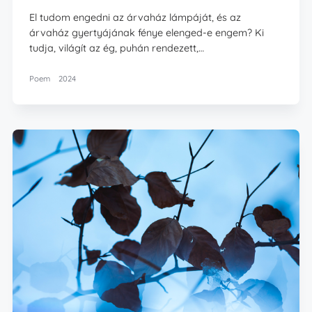
El tudom engedni az árvaház lámpáját, és az
árvaház gyertyájának fénye elenged-e engem? Ki
tudja, világít az ég, puhán rendezett,…
Poem
2024