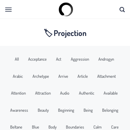
🏷 Projection
All
Acceptance
Act
Aggression
Androgyn
Arabic
Archetype
Arrive
Article
Attachment
Attention
Attraction
Audio
Authentic
Available
Awareness
Beauty
Beginning
Being
Belonging
Beltane
Blue
Body
Boundaries
Calm
Care