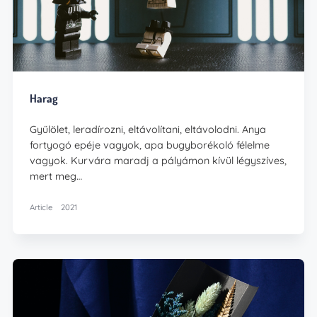
Harag
Gyűlölet, leradírozni, eltávolítani, eltávolodni. Anya
fortyogó epéje vagyok, apa bugyborékoló félelme
vagyok. Kurvára maradj a pályámon kívül légyszíves,
mert meg…
Article
2021