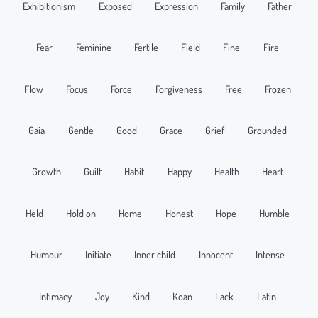
Exhibitionism
Exposed
Expression
Family
Father
Fear
Feminine
Fertile
Field
Fine
Fire
Flow
Focus
Force
Forgiveness
Free
Frozen
Gaia
Gentle
Good
Grace
Grief
Grounded
Growth
Guilt
Habit
Happy
Health
Heart
Held
Hold on
Home
Honest
Hope
Humble
Humour
Initiate
Inner child
Innocent
Intense
Intimacy
Joy
Kind
Koan
Lack
Latin