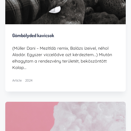
Gömbölyded kavicsok
(Müller Dani – Mezítláb remix, Balázs ízeivel, néhol
Aladár. Egyszer viccelődve azt kérdeztem...) Miután
elhagytam a rendezvény területét, beköszöntött
Kalap…
Article
2024