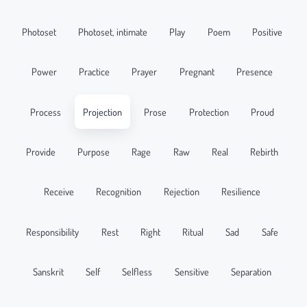
Photoset
Photoset, intimate
Play
Poem
Positive
Power
Practice
Prayer
Pregnant
Presence
Process
Projection
Prose
Protection
Proud
Provide
Purpose
Rage
Raw
Real
Rebirth
Receive
Recognition
Rejection
Resilience
Responsibility
Rest
Right
Ritual
Sad
Safe
Sanskrit
Self
Selfless
Sensitive
Separation