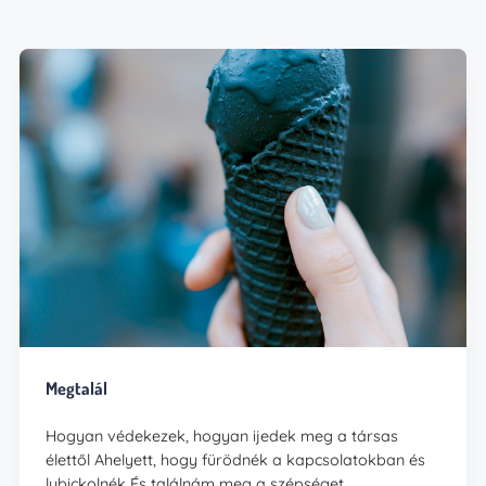
Megtalál
Hogyan védekezek, hogyan ijedek meg a társas
élettől Ahelyett, hogy fürödnék a kapcsolatokban és
lubickolnék És találnám meg a szépséget,…