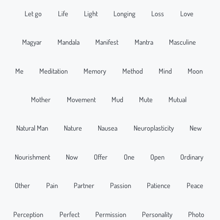
Let go
Life
Light
Longing
Loss
Love
Magyar
Mandala
Manifest
Mantra
Masculine
Me
Meditation
Memory
Method
Mind
Moon
Mother
Movement
Mud
Mute
Mutual
Natural Man
Nature
Nausea
Neuroplasticity
New
Nourishment
Now
Offer
One
Open
Ordinary
Other
Pain
Partner
Passion
Patience
Peace
Perception
Perfect
Permission
Personality
Photo