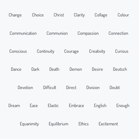
Change
Choice
Christ
Clarity
Collage
Colour
Communication
Communion
Compassion
Connection
Conscious
Continuity
Courage
Creativity
Curious
Dance
Dark
Death
Demon
Desire
Deutsch
Devotion
Difficult
Direct
Division
Doubt
Dream
Ease
Elastic
Embrace
English
Enough
Equanimity
Equilibrium
Ethics
Excitement