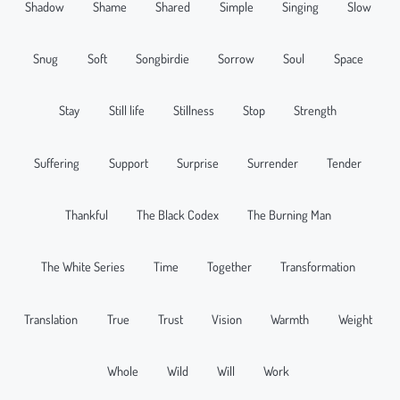
Shadow
Shame
Shared
Simple
Singing
Slow
Snug
Soft
Songbirdie
Sorrow
Soul
Space
Stay
Still life
Stillness
Stop
Strength
Suffering
Support
Surprise
Surrender
Tender
Thankful
The Black Codex
The Burning Man
The White Series
Time
Together
Transformation
Translation
True
Trust
Vision
Warmth
Weight
Whole
Wild
Will
Work