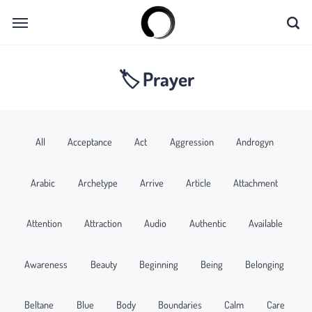
🏷 Prayer
All
Acceptance
Act
Aggression
Androgyn
Arabic
Archetype
Arrive
Article
Attachment
Attention
Attraction
Audio
Authentic
Available
Awareness
Beauty
Beginning
Being
Belonging
Beltane
Blue
Body
Boundaries
Calm
Care