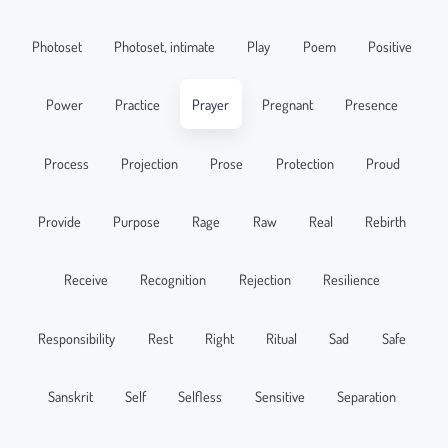
Photoset
Photoset, intimate
Play
Poem
Positive
Power
Practice
Prayer
Pregnant
Presence
Process
Projection
Prose
Protection
Proud
Provide
Purpose
Rage
Raw
Real
Rebirth
Receive
Recognition
Rejection
Resilience
Responsibility
Rest
Right
Ritual
Sad
Safe
Sanskrit
Self
Selfless
Sensitive
Separation