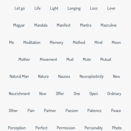
Let go
Life
Light
Longing
Loss
Love
Magyar
Mandala
Manifest
Mantra
Masculine
Me
Meditation
Memory
Method
Mind
Moon
Mother
Movement
Mud
Mute
Mutual
Natural Man
Nature
Nausea
Neuroplasticity
New
Nourishment
Now
Offer
One
Open
Ordinary
Other
Pain
Partner
Passion
Patience
Peace
Perception
Perfect
Permission
Personality
Photo