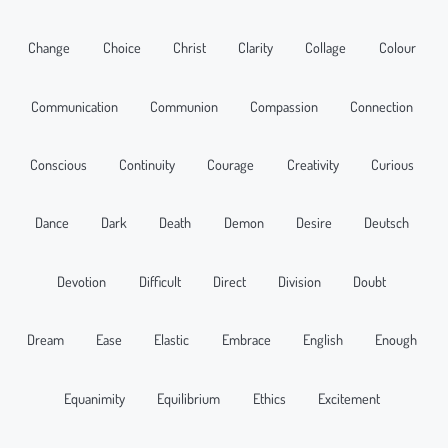
Change
Choice
Christ
Clarity
Collage
Colour
Communication
Communion
Compassion
Connection
Conscious
Continuity
Courage
Creativity
Curious
Dance
Dark
Death
Demon
Desire
Deutsch
Devotion
Difficult
Direct
Division
Doubt
Dream
Ease
Elastic
Embrace
English
Enough
Equanimity
Equilibrium
Ethics
Excitement