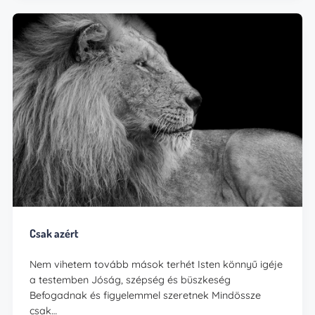
Csak azért
Nem vihetem tovább mások terhét Isten könnyű igéje
a testemben Jóság, szépség és büszkeség
Befogadnak és figyelemmel szeretnek Mindössze
csak…