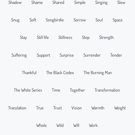
Shadow
Shame
Shared
Simple
Singing
Slow
Snug
Soft
Songbirdie
Sorrow
Soul
Space
Stay
Still life
Stillness
Stop
Strength
Suffering
Support
Surprise
Surrender
Tender
Thankful
The Black Codex
The Burning Man
The White Series
Time
Together
Transformation
Translation
True
Trust
Vision
Warmth
Weight
Whole
Wild
Will
Work