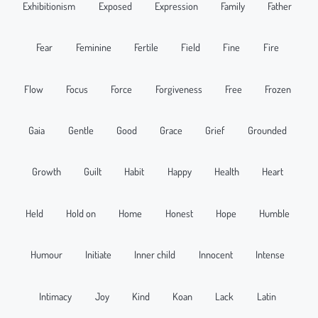
Exhibitionism
Exposed
Expression
Family
Father
Fear
Feminine
Fertile
Field
Fine
Fire
Flow
Focus
Force
Forgiveness
Free
Frozen
Gaia
Gentle
Good
Grace
Grief
Grounded
Growth
Guilt
Habit
Happy
Health
Heart
Held
Hold on
Home
Honest
Hope
Humble
Humour
Initiate
Inner child
Innocent
Intense
Intimacy
Joy
Kind
Koan
Lack
Latin