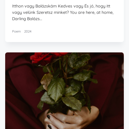
Itthon vagy Balázskám Kedves vagy És jó, hogy itt
vagy velünk Szeretsz minket? You are here, at home,
Darling Balázs…
Poem
2024