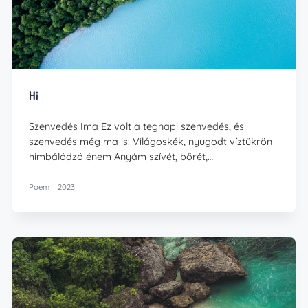
Hi
Szenvedés Ima Ez volt a tegnapi szenvedés, és
szenvedés még ma is: Világoskék, nyugodt víztükrön
himbálódzó énem Anyám szívét, bőrét,…
Poem
2023