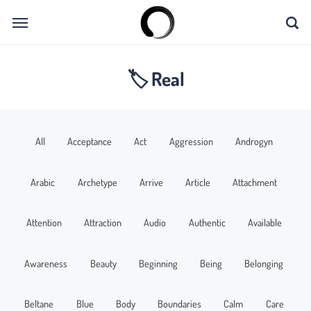
🏷 Real
All
Acceptance
Act
Aggression
Androgyn
Arabic
Archetype
Arrive
Article
Attachment
Attention
Attraction
Audio
Authentic
Available
Awareness
Beauty
Beginning
Being
Belonging
Beltane
Blue
Body
Boundaries
Calm
Care