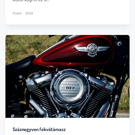
Poem
2024
Száznegyven fekvőtámasz