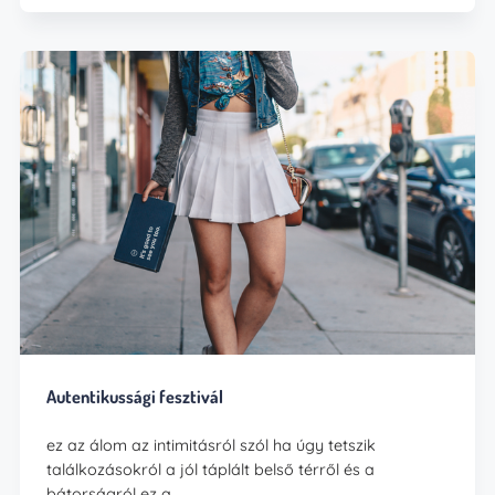
Autentikussági fesztivál
ez az álom az intimitásról szól ha úgy tetszik
találkozásokról a jól táplált belső térről és a
bátorságról ez a…