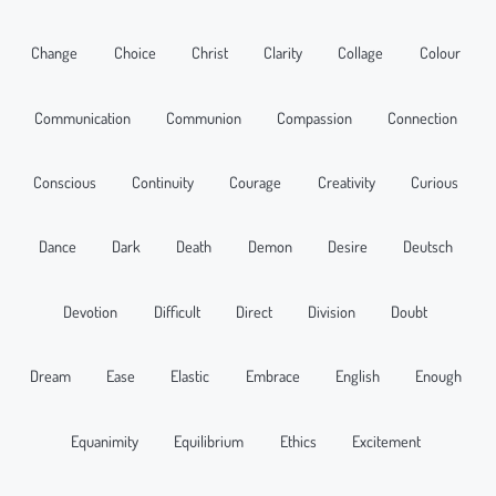
Change
Choice
Christ
Clarity
Collage
Colour
Communication
Communion
Compassion
Connection
Conscious
Continuity
Courage
Creativity
Curious
Dance
Dark
Death
Demon
Desire
Deutsch
Devotion
Difficult
Direct
Division
Doubt
Dream
Ease
Elastic
Embrace
English
Enough
Equanimity
Equilibrium
Ethics
Excitement