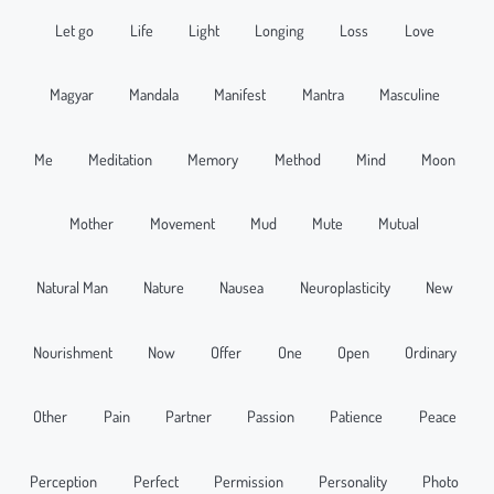
Let go
Life
Light
Longing
Loss
Love
Magyar
Mandala
Manifest
Mantra
Masculine
Me
Meditation
Memory
Method
Mind
Moon
Mother
Movement
Mud
Mute
Mutual
Natural Man
Nature
Nausea
Neuroplasticity
New
Nourishment
Now
Offer
One
Open
Ordinary
Other
Pain
Partner
Passion
Patience
Peace
Perception
Perfect
Permission
Personality
Photo