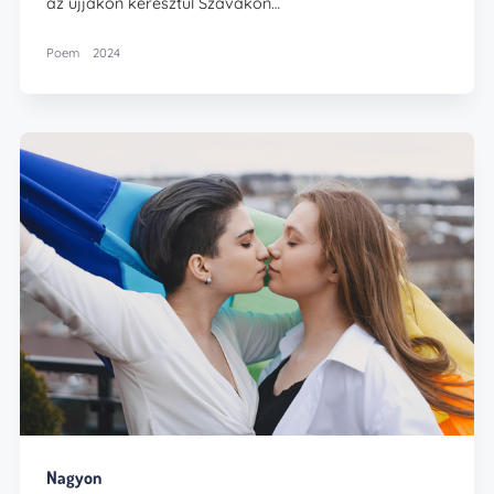
az ujjakon keresztül Szavakon…
Poem
2024
Nagyon