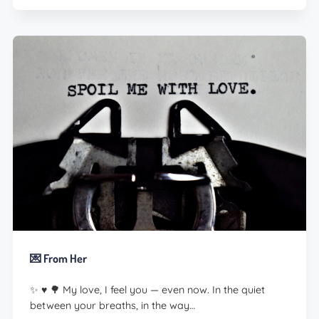
💌 From Her
✨ ♥️ 🌳 My love, I feel you — even now. In the quiet
between your breaths, in the way…