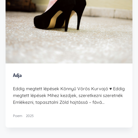
Adja
Eddig megtett lépések Könnyű Vörös Kurvajó ♥️ Eddig
megtett lépések Mihez kezdjek, szeretkezni szeretnék
Emlékezni, tapasztalni Zöld hajtássá – fává…
Poem
2025