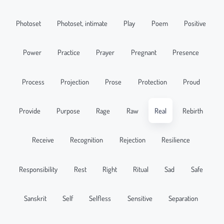
Photoset
Photoset, intimate
Play
Poem
Positive
Power
Practice
Prayer
Pregnant
Presence
Process
Projection
Prose
Protection
Proud
Provide
Purpose
Rage
Raw
Real
Rebirth
Receive
Recognition
Rejection
Resilience
Responsibility
Rest
Right
Ritual
Sad
Safe
Sanskrit
Self
Selfless
Sensitive
Separation