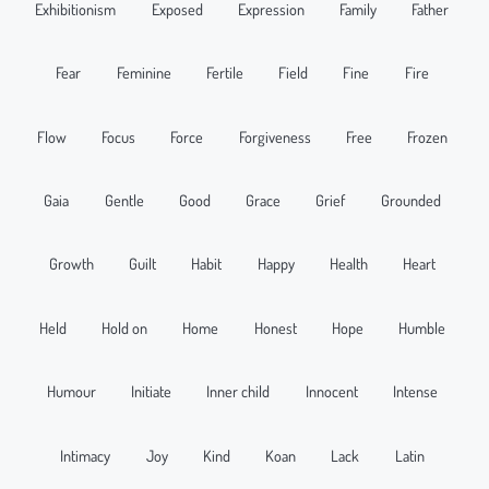
Exhibitionism
Exposed
Expression
Family
Father
Fear
Feminine
Fertile
Field
Fine
Fire
Flow
Focus
Force
Forgiveness
Free
Frozen
Gaia
Gentle
Good
Grace
Grief
Grounded
Growth
Guilt
Habit
Happy
Health
Heart
Held
Hold on
Home
Honest
Hope
Humble
Humour
Initiate
Inner child
Innocent
Intense
Intimacy
Joy
Kind
Koan
Lack
Latin