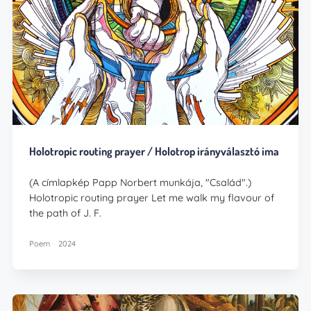
Holotropic routing prayer / Holotrop irányválasztó ima
(A címlapkép Papp Norbert munkája, "Család".)
Holotropic routing prayer Let me walk my flavour of
the path of J. F.
Poem
2024