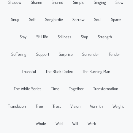
Shadow
Shame
Shared
Simple
Singing
Slow
Snug
Soft
Songbirdie
Sorrow
Soul
Space
Stay
Still life
Stillness
Stop
Strength
Suffering
Support
Surprise
Surrender
Tender
Thankful
The Black Codex
The Burning Man
The White Series
Time
Together
Transformation
Translation
True
Trust
Vision
Warmth
Weight
Whole
Wild
Will
Work